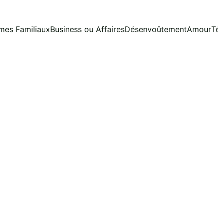
mes Familiaux
Business ou Affaires
Désenvoûtement
Amour
T